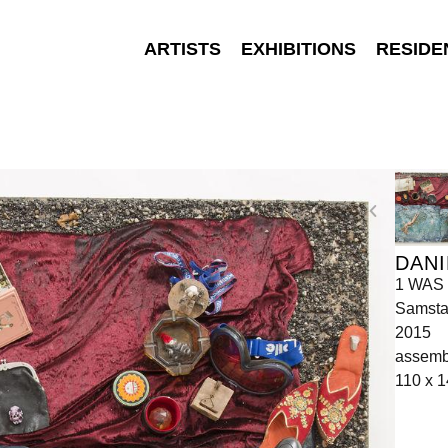
ARTISTS
EXHIBITIONS
RESIDE
DANI
1 WAS B
Samsta
2015
assemb
110 x 1