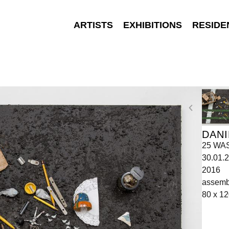
ARTISTS
EXHIBITIONS
RESIDE
DANI
25 WAS
30.01.2
2016
assemb
80 x 12