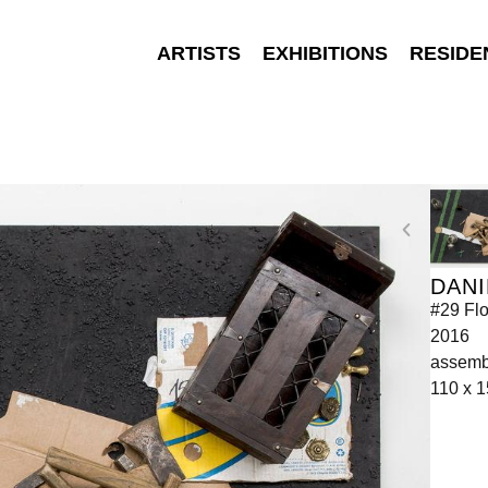
ARTISTS
EXHIBITIONS
RESIDE
DANI
#29 Fl
2016
assemb
110 x 1