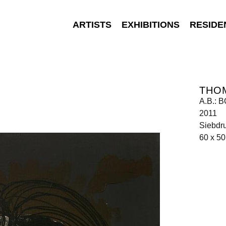
ARTISTS
EXHIBITIONS
RESIDE
THO
A.B.:
2011
Siebdru
60 x 5