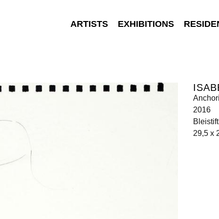
ARTISTS
EXHIBITIONS
RESIDE
ISAB
Anchori
2016
Bleistif
29,5 x 