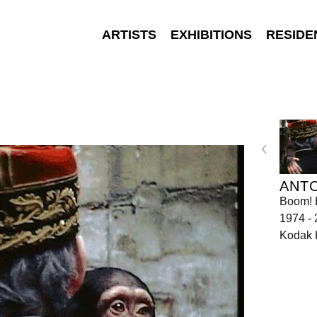
ARTISTS
EXHIBITIONS
RESIDE
ANTO
Boom! 
1974 -
Kodak 