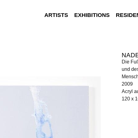
ARTISTS
EXHIBITIONS
RESIDE
NAD
Die Fu
und des
Mensc
2009
Acryl a
120 x 