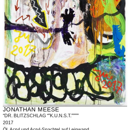
JONATHAN MEESE
“DR. BLITZSCHLAG “”K.U.N.S.T.”””””
2017
Öl, Acryl und Acryl-Spachtel auf Leinwand