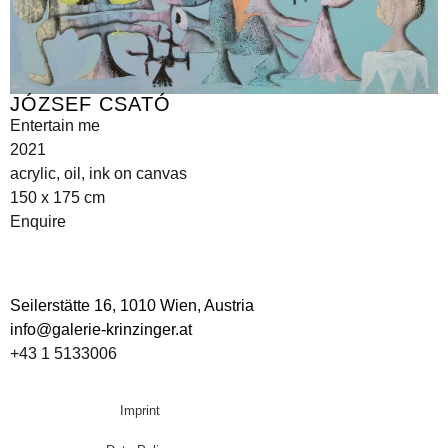
JÓZSEF CSATÓ
Entertain me
2021
acrylic, oil, ink on canvas
150 x 175 cm
Enquire
Seilerstätte 16,
1010 Wien, Austria
info@galerie-krinzinger.at
+43 1 5133006
Imprint