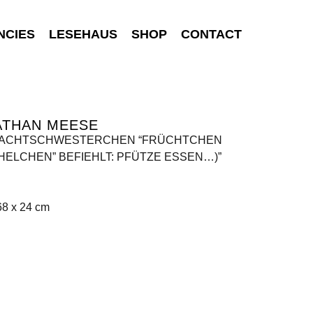
NCIES
LESEHAUS
SHOP
CONTACT
ATHAN MEESE
NACHTSCHWESTERCHEN “FRÜCHTCHEN
HELCHEN” BEFIEHLT: PFÜTZE ESSEN…)”
68 x 24 cm