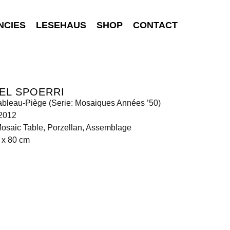
NCIES
LESEHAUS
SHOP
CONTACT
EL SPOERRI
ableau-Piège (Serie: Mosaiques Années ’50)
 2012
osaic Table, Porzellan, Assemblage
 x 80 cm