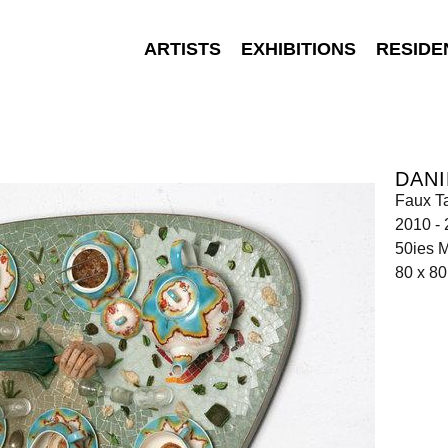
ARTISTS
EXHIBITIONS
RESIDE
DANI
Faux T
2010 -
50ies M
80 x 80