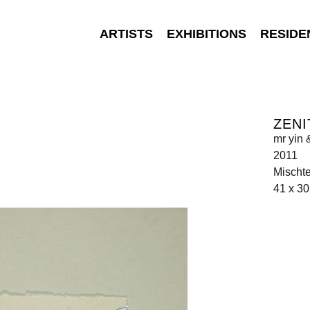
ARTISTS
EXHIBITIONS
RESIDE
ZENI
mr yin 
2011
Mischte
41 x 3