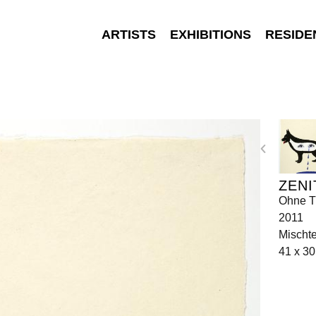
ARTISTS
EXHIBITIONS
RESIDE
ZENI
Ohne Ti
2011
Mischte
41 x 3