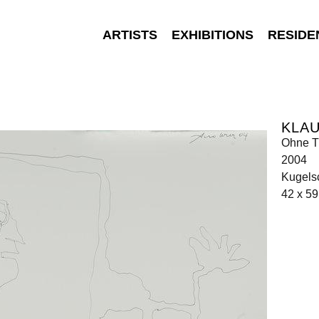
ARTISTS
EXHIBITIONS
RESIDE
KLA
Ohne Ti
2004
Kugelsc
42 x 5