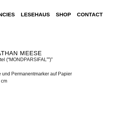
NCIES
LESEHAUS
SHOP
CONTACT
ATHAN MEESE
itel (“MONDPARSIFAL””)”
e und Permanentmarker auf Papier
0 cm