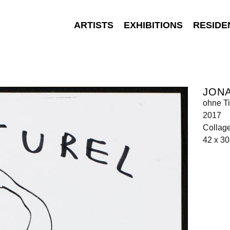
ARTISTS
EXHIBITIONS
RESIDE
JON
ohne T
2017
Collag
42 x 3