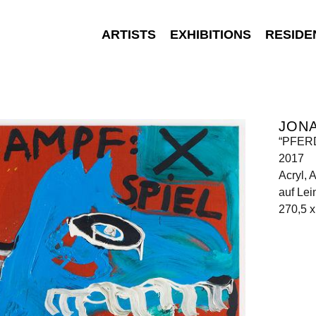
ARTISTS
EXHIBITIONS
RESIDE
JON
“PFER
2017
Acryl, 
auf Le
270,5 x