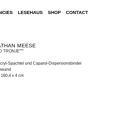
NCIES
LESEHAUS
SHOP
CONTACT
ATHAN MEESE
D TRONJE”””
Acryl-Spachtel und Caparol-Dispersionsbinder
inwand
 180,4 x 4 cm