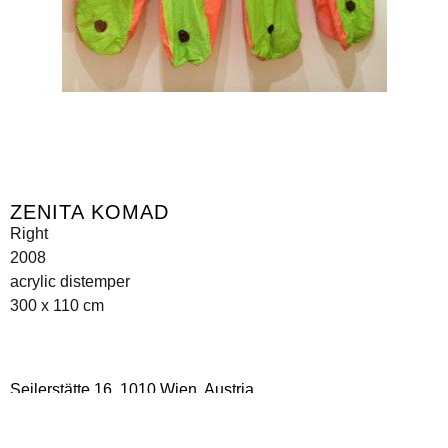
ZENITA KOMAD
Right
2008
acrylic distemper
300 x 110 cm
Seilerstätte 16,
1010 Wien, Austria
info@galerie-krinzinger.at
+43 1 5133006