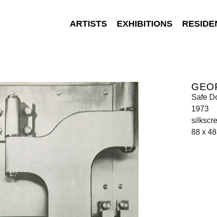
ARTISTS
EXHIBITIONS
RESIDE
GEO
Safe D
1973
silkscr
88 x 4