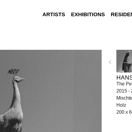
ARTISTS
EXHIBITIONS
RESIDE
HANS
The Pe
2015 -
Mischte
Holz
200 x 6