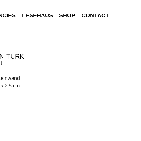
NCIES
LESEHAUS
SHOP
CONTACT
N TURK
it
 Leinwand
 x 2,5 cm