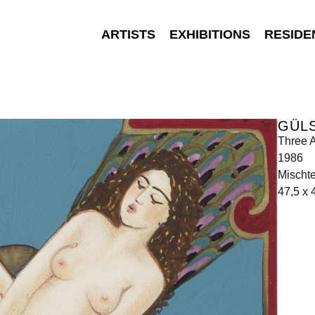
ARTISTS
EXHIBITIONS
RESIDE
GÜL
Three 
1986
Mischte
47,5 x 