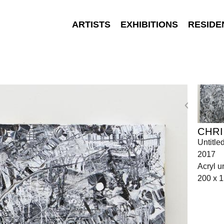
ARTISTS
EXHIBITIONS
RESIDE
CHRI
Untitle
2017
Acryl u
200 x 