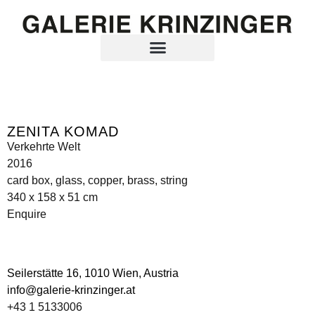
ZENITA KOMAD
Verkehrte Welt
2016
card box, glass, copper, brass, string
340 x 158 x 51 cm
Enquire
Seilerstätte 16,
1010 Wien, Austria
info@galerie-krinzinger.at
+43 1 5133006