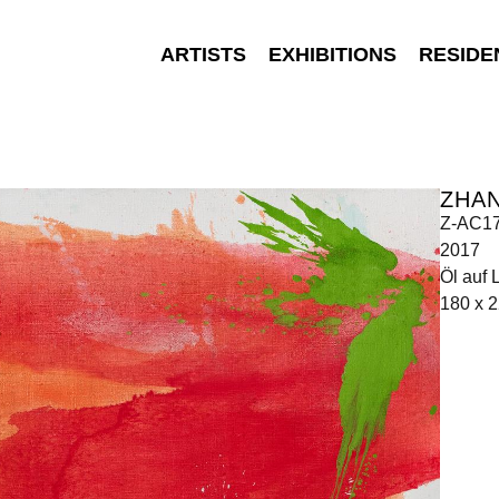
ARTISTS
EXHIBITIONS
RESIDE
ZHA
Z-AC1
2017
Öl auf
180 x 