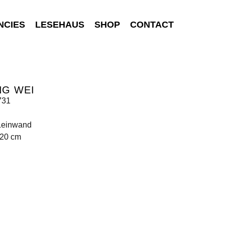
NCIES
LESEHAUS
SHOP
CONTACT
NG WEI
731
 Leinwand
220 cm