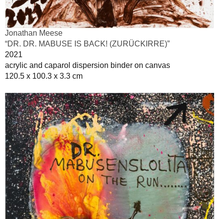
Jonathan Meese
“DR. DR. MABUSE IS BACK! (ZURÜCKIRRE)”
2021
acrylic and caparol dispersion binder on canvas
120.5 x 100.3 x 3.3 cm