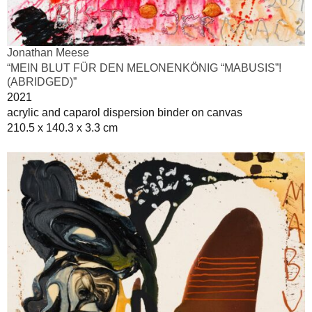
Jonathan Meese
“MEIN BLUT FÜR DEN MELONENKÖNIG “MABUSIS”!
(ABRIDGED)”
2021
acrylic and caparol dispersion binder on canvas
210.5 x 140.3 x 3.3 cm