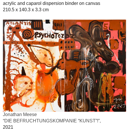
acrylic and caparol dispersion binder on canvas
210.5 x 140.3 x 3.3 cm
Jonathan Meese
“DIE BEFRUCHTUNGSKOMPANIE “KUNST”!”,
2021