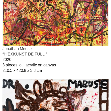
Jonathan Meese
“H’EXKUNST DE FULL!”
2020
3 pieces, oil, acrylic on canvas
210.5 x 420.8 x 3.3 cm