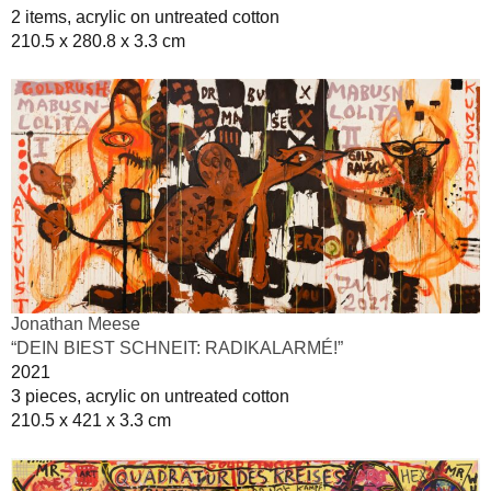
2 items, acrylic on untreated cotton
210.5 x 280.8 x 3.3 cm
Jonathan Meese
“DEIN BIEST SCHNEIT: RADIKALARMÉ!”
2021
3 pieces, acrylic on untreated cotton
210.5 x 421 x 3.3 cm