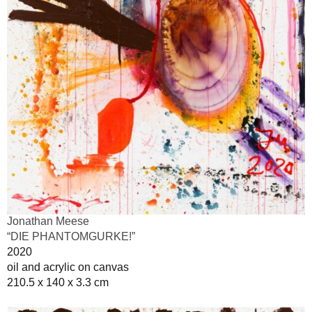
Jonathan Meese
“DIE PHANTOMGURKE!”
2020
oil and acrylic on canvas
210.5 x 140 x 3.3 cm