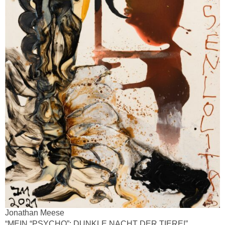
Jonathan Meese
“MEIN “PSYCHO”: DUNKLE NACHT DER TIERE!”