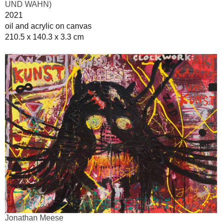
UND WAHN)
2021
oil and acrylic on canvas
210.5 x 140.3 x 3.3 cm
Jonathan Meese