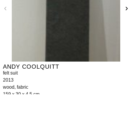
ANDY COOLQUITT
felt suit
2013
wood, fabric
159 x 30 x 4.5 cm
Seilerstätte 16,
1010 Wien, Austria
info@galerie-krinzinger.at