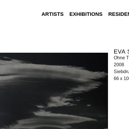
ARTISTS
EXHIBITIONS
RESIDE
EVA
Ohne Ti
2008
Siebdru
66 x 1