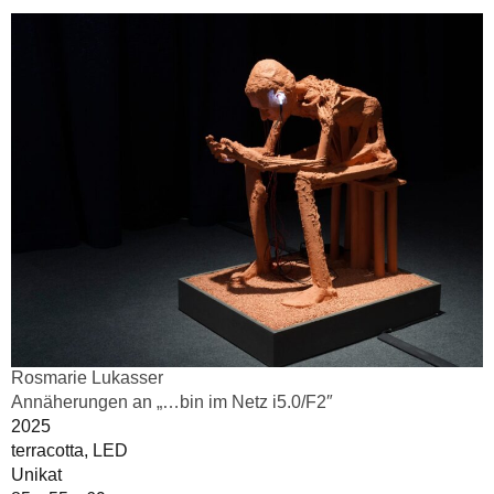
Rosmarie Lukasser
Annäherungen an „…bin im Netz i5.0/F2″
2025
terracotta, LED
Unikat