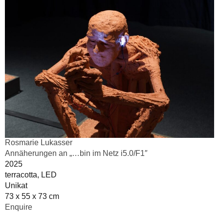
Rosmarie Lukasser
Annäherungen an „…bin im Netz i5.0/F1″
2025
terracotta, LED
Unikat
73 x 55 x 73 cm
Enquire