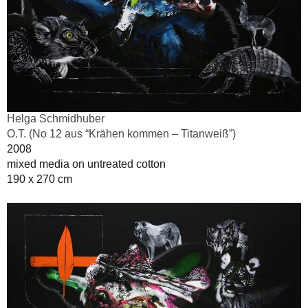
Helga Schmidhuber
O.T. (No 12 aus “Krähen kommen – Titanweiß”)
2008
mixed media on untreated cotton
190 x 270 cm