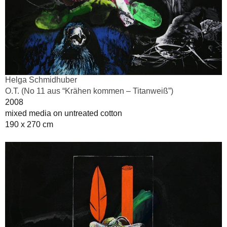
Helga Schmidhuber
O.T. (No 11 aus “Krähen kommen – Titanweiß”)
2008
mixed media on untreated cotton
190 x 270 cm