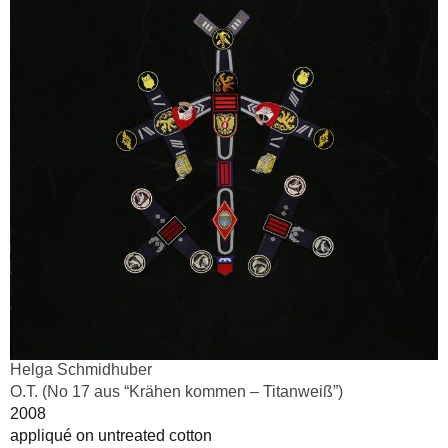
Helga Schmidhuber
O.T. (No 17 aus “Krähen kommen – Titanweiß”)
2008
appliqué on untreated cotton