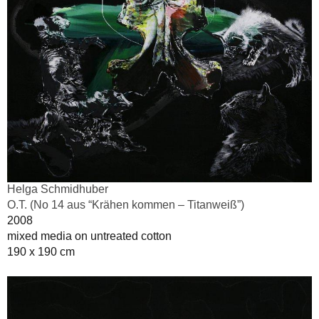
Helga Schmidhuber
O.T. (No 14 aus “Krähen kommen – Titanweiß”)
2008
mixed media on untreated cotton
190 x 190 cm