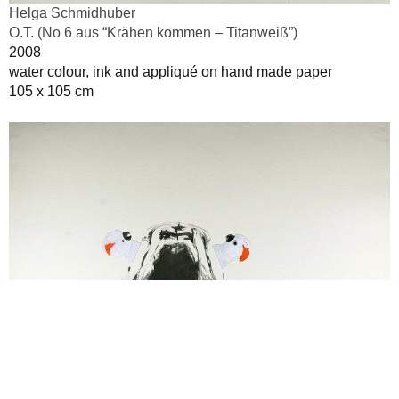
Helga Schmidhuber
O.T. (No 6 aus “Krähen kommen – Titanweiß”)
2008
water colour, ink and appliqué on hand made paper
105 x 105 cm