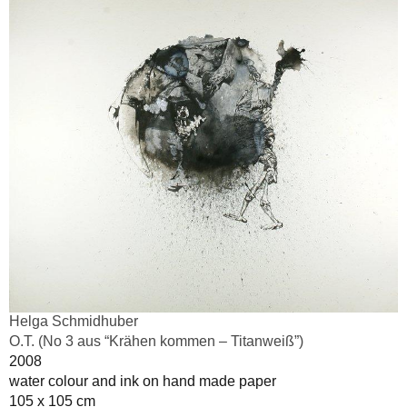
Helga Schmidhuber
O.T. (No 3 aus “Krähen kommen – Titanweiß”)
2008
water colour and ink on hand made paper
105 x 105 cm