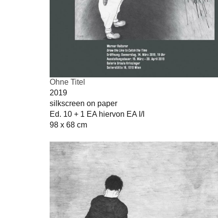
Ohne Titel
2019
silkscreen on paper
Ed. 10 + 1 EA hiervon EA I/I
98 x 68 cm